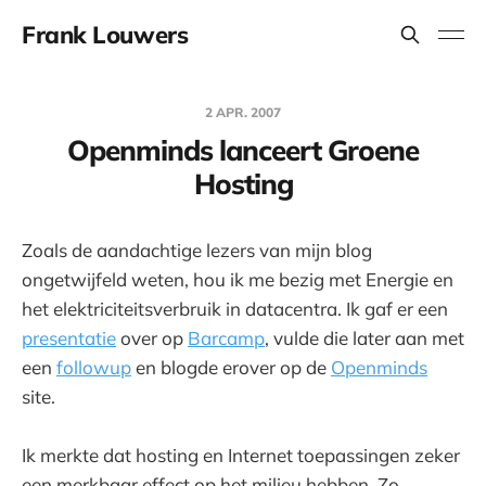
Frank Louwers
2 APR. 2007
Openminds lanceert Groene
Hosting
Zoals de aandachtige lezers van mijn blog
ongetwijfeld weten, hou ik me bezig met Energie en
het elektriciteitsverbruik in datacentra. Ik gaf er een
presentatie
over op
Barcamp
, vulde die later aan met
een
followup
en blogde erover op de
Openminds
site.
Ik merkte dat hosting en Internet toepassingen zeker
een merkbaar effect op het milieu hebben. Zo