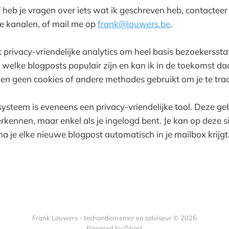
f heb je vragen over iets wat ik geschreven heb, contactee
 kanalen, of mail me op
frank@louwers.be
.
 privacy-vriendelijke analytics om heel basis bezoekersstati
k welke blogposts populair zijn en kan ik in de toekomst d
den geen cookies of andere methodes gebruikt om je te tra
teem is eveneens een privacy-vriendelijke tool. Deze geb
erkennen, maar enkel als je ingelogd bent. Je kan op deze s
a je elke nieuwe blogpost automatisch in je mailbox krijgt
Frank Louwers - techondernemer en adviseur © 2026
Powered by Ghost