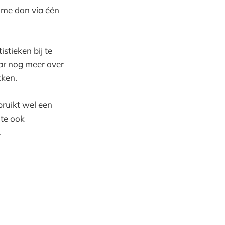
r me dan via één
stieken bij te
aar nog meer over
cken.
ruikt wel een
ite ook
.