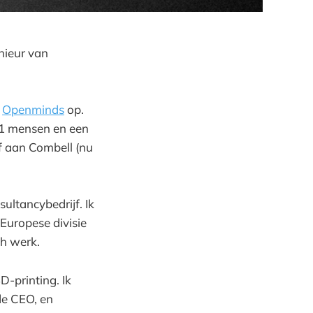
nieur van
n
Openminds
op.
21 mensen en een
jf aan Combell (nu
ltancybedrijf. Ik
Europese divisie
ch werk.
D-printing. Ik
de CEO, en