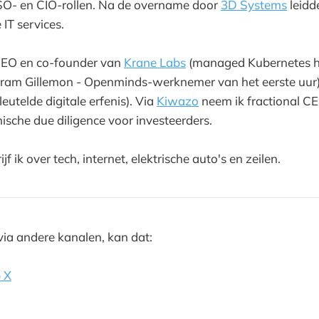
ISO- en CIO-rollen. Na de overname door
3D Systems
leidd
 IT services.
CEO en co-founder van
Krane Labs
(managed Kubernetes h
ram Gillemon - Openminds-werknemer van het eerste uur)
leutelde digitale erfenis). Via
Kiwazo
neem ik fractional C
nische due diligence voor investeerders.
jf ik over tech, internet, elektrische auto's en zeilen.
via andere kanalen, kan dat:
 X