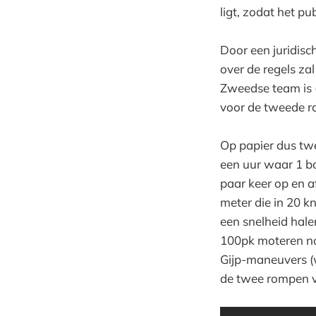
ligt, zodat het p
Door een juridisc
over de regels zal
Zweedse team is (
voor de tweede ra
Op papier dus twe
een uur waar 1 b
paar keer op en a
meter die in 20 
een snelheid hal
100pk moteren nod
Gijp-maneuvers (w
de twee rompen vo