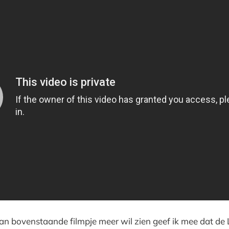
an bovenstaande filmpje meer wil zien geef ik mee dat de 