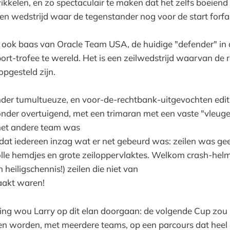
wikkelen, en zo spectaculair te maken dat het zelfs boeiend
een wedstrijd waar de tegenstander nog voor de start forfai
jk ook baas van Oracle Team USA, de huidige "defender" in
port-trofee te wereld. Het is een zeilwedstrijd waarvan de
opgesteld zijn.
onder tumultueuze, en voor-de-rechtbank-uitgevochten edi
onder overtuigend, met een trimaran met een vaste "vleugel"
 het andere team was
 dat iedereen inzag wat er net gebeurd was: zeilen was ge
lle hemdjes en grote zeiloppervlaktes. Welkom crash-helm
 heiligschennis!) zeilen die niet van
aakt waren!
ng wou Larry op dit elan doorgaan: de volgende Cup zou m
n worden, met meerdere teams, op een parcours dat heel d