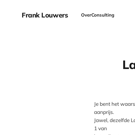
Frank Louwers
Over
Consulting
La
Je bent het waars
aanprijs.
Jawel, dezelfde L
1 van