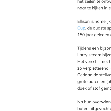
het zeilen te ont
naar te kijken in 
Ellison is nameli
Cup
, de oudste s
150 jaar geleden 
Tijdens een bijz
Larry's team bijz
Het verschil met
zo verpletterend,
Gedaan de steilvo
grote boten en (oh
doek of stof gem
Na hun overwinni
boten uitgevochte