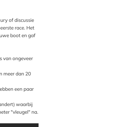
ury of discussie
 eerste race. Het
euwe boot en gaf
es van ongeveer
an meer dan 20
hebben een paar
andert) waarbij
eter "vleugel" na.