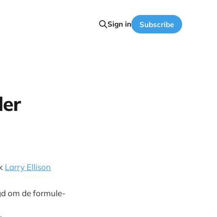
Sign in
Subscribe
der
ik
Larry Ellison
agd om de formule-