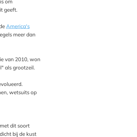
 is om
t geeft.
 de
America's
 regels meer dan
tie van 2010, won
 als grootzeil.
evolueerd.
en, wetsuits op
et dit soort
icht bij de kust