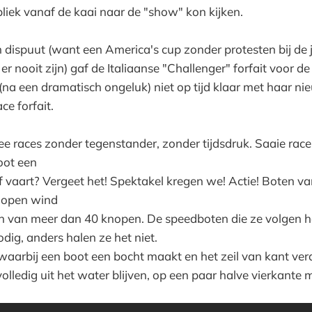
ubliek vanaf de kaai naar de "show" kon kijken.
h dispuut (want een America's cup zonder protesten bij de j
 er nooit zijn) gaf de Italiaanse "Challenger" forfait voor de
na een dramatisch ongeluk) niet op tijd klaar met haar ni
ce forfait.
e races zonder tegenstander, zonder tijdsdruk. Saaie rac
oot een
f vaart? Vergeet het! Spektakel kregen we! Actie! Boten v
knopen wind
en van meer dan 40 knopen. De speedboten die ze volgen 
ig, anders halen ze het niet.
aarbij een boot een bocht maakt en het zeil van kant ver
lledig uit het water blijven, op een paar halve vierkante m