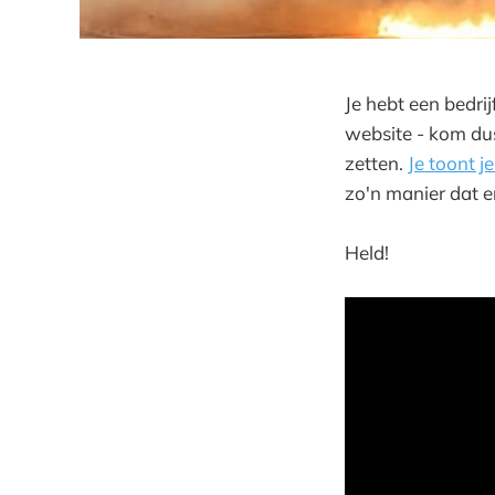
Je hebt een bedri
website - kom dus 
zetten.
Je toont j
zo'n manier dat e
Held!