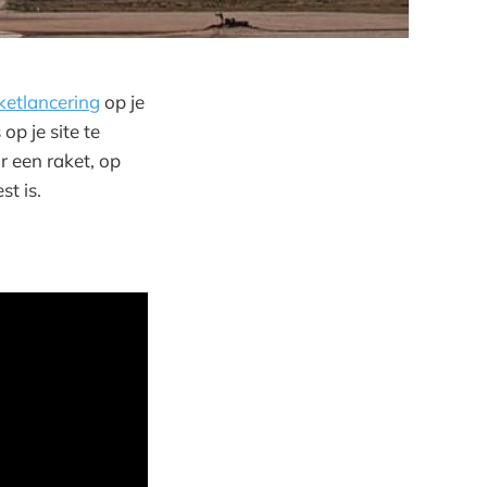
aketlancering
op je
op je site te
r een raket, op
t is.