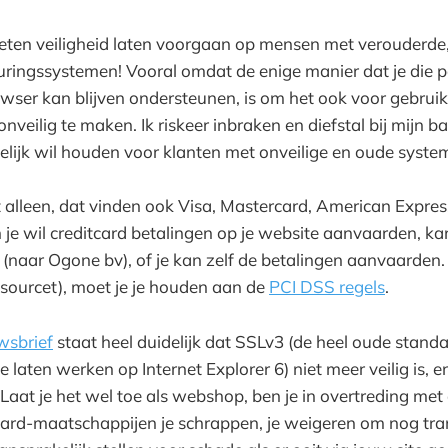
ten veiligheid laten voorgaan op mensen met verouderde,
ringssystemen! Vooral omdat de enige manier dat je die p
wser kan blijven ondersteunen, is om het ook voor gebrui
nveilig te maken. Ik riskeer inbraken en diefstal bij mijn 
lijk wil houden voor klanten met onveilige en oude syste
et alleen, dat vinden ook Visa, Mastercard, American Express
je wil creditcard betalingen op je website aanvaarden, kan
(naar Ogone bv), of je kan zelf de betalingen aanvaarden. I
utsourcet), moet je je houden aan de
PCI DSS regels
.
wsbrief
staat heel duidelijk dat SSLv3 (de heel oude standa
e laten werken op Internet Explorer 6) niet meer veilig is, 
Laat je het wel toe als webshop, ben je in overtreding met 
ard-maatschappijen je schrappen, je weigeren om nog tran