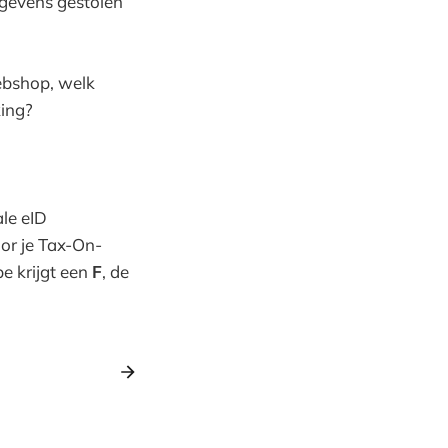
gegevens gestolen
ebshop, welk
king?
le eID
oor je Tax-On-
be krijgt een
F
, de