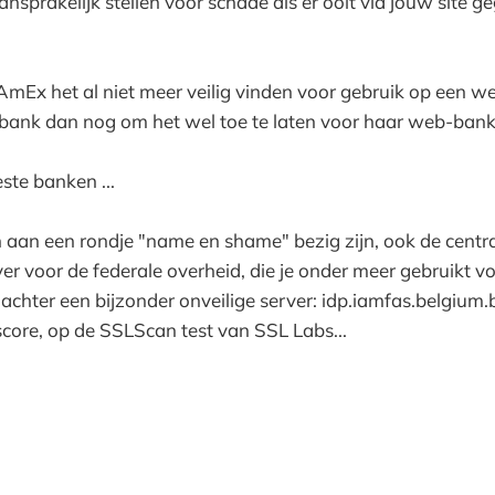
aansprakelijk stellen voor schade als er ooit via jouw site 
mEx het al niet meer veilig vinden voor gebruik op een w
 bank dan nog om het wel toe te laten voor haar web-ban
te banken ...
 aan een rondje "name en shame" bezig zijn, ook de centra
ver voor de federale overheid, die je onder meer gebruikt v
 achter een bijzonder onveilige server: idp.iamfas.belgium.
score, op de SSLScan test van SSL Labs...