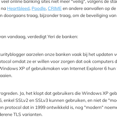
l veel online banking sites niet meer "veilig", volgens de 
: na
Heartbleed
,
Poodle
,
CRIME
en andere aanvallen op de "s
n doorgaans traag, bijzonder traag, om de beveiliging van 
an vandaag, verdedigt Yeri de banken:
curityblogger aarzelen onze banken vaak bij het updaten 
otocol omdat ze er willen voor zorgen dat ook computers 
Windows XP of gebruikmaken van Internet Explorer 6 hun
aaien.
rogreden. Ja, het klopt dat gebruikers die Windows XP geb
 6, enkel SSLv2 en SSLv3 kunnen gebruiken, en niet de "mo
en protocol dat in 1999 ontwikkeld is, nog "modern" noeme
erene TLS varianten.