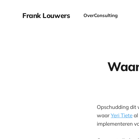
Frank Louwers
Over
Consulting
Waar
Opschudding dit 
waar
Yeri Tiete
a
implementeren van 