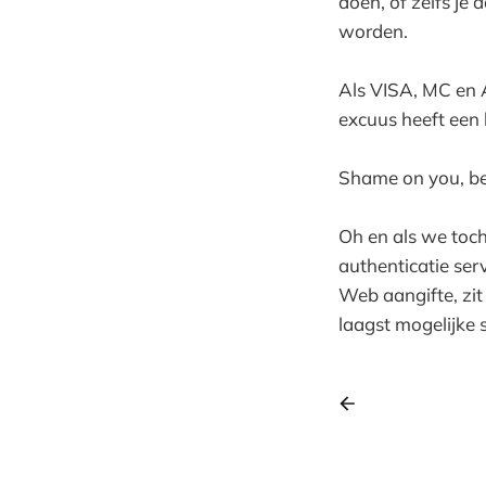
doen, of zelfs je 
worden.
Als VISA, MC en A
excuus heeft een
Shame on you, bes
Oh en als we toch
authenticatie ser
Web aangifte, zit
laagst mogelijke 