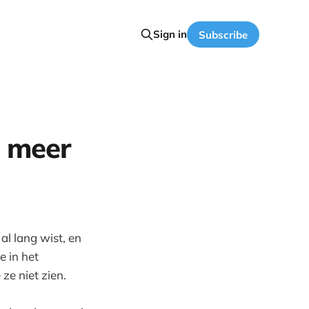
Sign in
Subscribe
 meer
l lang wist, en
e in het
ze niet zien.