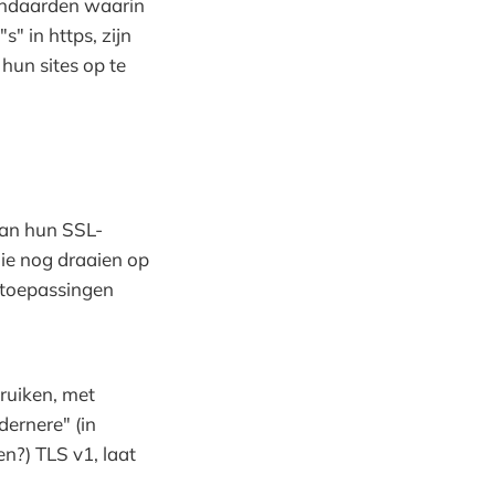
standaarden waarin
" in https, zijn
hun sites op te
van hun SSL-
die nog draaien op
 toepassingen
ruiken, met
dernere" (in
n?) TLS v1, laat